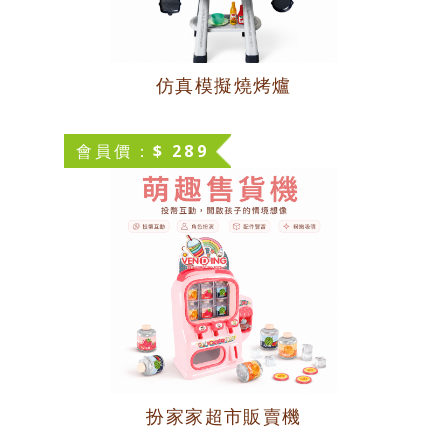
仿真模擬燒烤爐
會員價：$ 289
扮家家超市販賣機