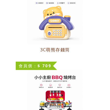
3C萌熊存錢筒
會員價：$ 709