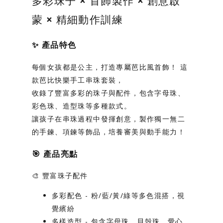
多彩珠子 × 首飾製作 × 創意啟
蒙 × 精細動作訓練
✨
產品特色
每個女孩都是公主，打造專屬芭比風首飾！
這
款芭比快樂手工串珠套裝，
收錄了豐富多彩的珠子與配件，包含字母珠、
彩色珠、造型珠等多種款式。
讓孩子在串珠過程中發揮創意，製作獨一無二
的手鍊、項鍊等飾品，培養審美與動手能力！
🎯
產品亮點
🎨
豐富珠子配件
多彩配色
- 粉/藍/黃/綠等多色混搭，視
覺繽紛
多樣造型
- 包含字母珠、貝殼珠、愛心