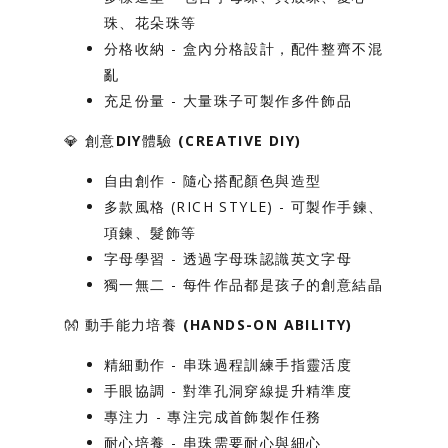
珠、花朵珠等
分格收納
- 盒內分格設計，配件整齊不混
亂
充足份量
- 大量珠子可製作多件飾品
💎
創意DIY體驗 (CREATIVE DIY)
自由創作
- 隨心搭配顏色與造型
多款風格
(RICH STYLE) - 可製作手鍊、
項鍊、髮飾等
字母學習
- 透過字母珠認識英文字母
獨一無二
- 每件作品都是孩子的創意結晶
👐
動手能力培養 (HANDS-ON ABILITY)
精細動作
- 串珠過程訓練手指靈活度
手眼協調
- 對準孔洞穿線提升精準度
專注力
- 專注完成首飾製作任務
耐心培養
- 串珠需要耐心與細心