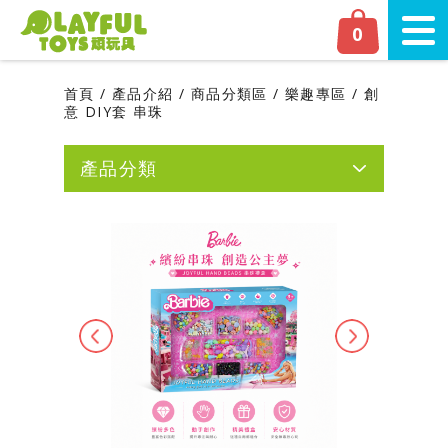
Playful Toys 頑‧玩具
0
切換
首頁
產品介紹
商品分類區
樂趣專區
創
意 DIY套 串珠
產品分類
網友人氣推薦
新品上市
磁力片專區
Previous
Next
嬰幼兒專區
學齡前專區
商品分類區