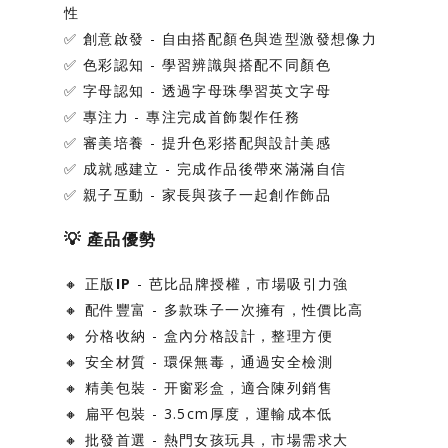
性
✅
創意啟發
- 自由搭配顏色與造型激發想像力
✅
色彩認知
- 學習辨識與搭配不同顏色
✅
字母認知
- 透過字母珠學習英文字母
✅
專注力
- 專注完成首飾製作任務
✅
審美培養
- 提升色彩搭配與設計美感
✅
成就感建立
- 完成作品後帶來滿滿自信
✅
親子互動
- 家長與孩子一起創作飾品
💡
產品優勢
🔸
正版IP
- 芭比品牌授權，市場吸引力強
🔸
配件豐富
- 多款珠子一次擁有，性價比高
🔸
分格收納
- 盒內分格設計，整理方便
🔸
安全材質
- 環保無毒，通過安全檢測
🔸
精美包裝
- 开窗彩盒，適合陳列銷售
🔸
扁平包裝
- 3.5cm厚度，運輸成本低
🔸
批發首選
- 熱門女孩玩具，市場需求大