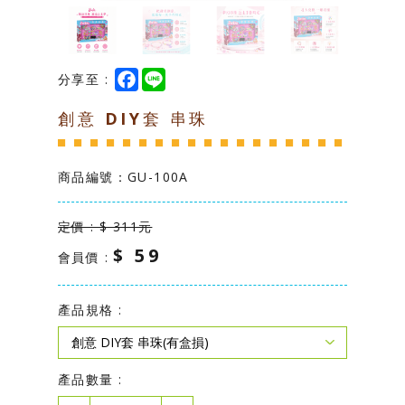
台灣製造專區
學校幼教專區
F
L
分享至 :
a
i
c
n
創意 DIY套 串珠
e
e
b
o
o
k
商品編號：
GU-100A
定價 : $ 311元
$ 59
會員價 :
產品規格 :
產品數量 :