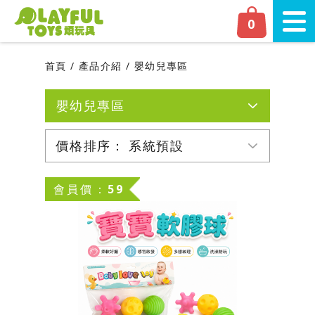
Playful Toys 頑‧玩具
0
切換
首頁
產品介紹
嬰幼兒專區
嬰幼兒專區
全部產品
價格排序：
系統預設
網友人氣推薦
系統預設
會員價：59
新品上市
由高至低
由低至高
磁力片專區
嬰幼兒專區
學齡前專區