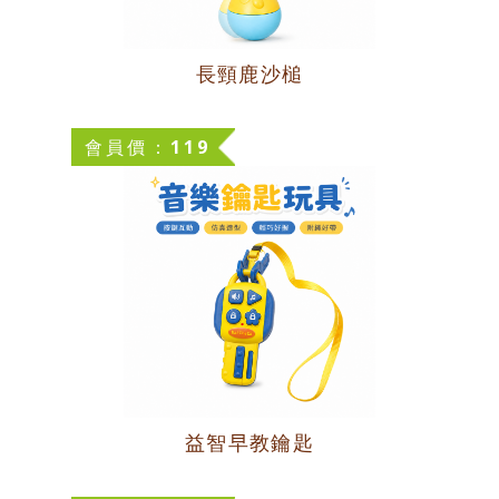
長頸鹿沙槌
會員價：119
益智早教鑰匙