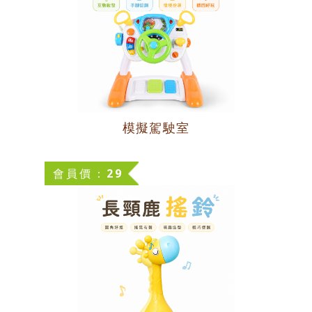
模擬駕駛室
會員價：29