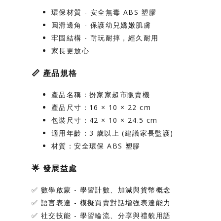
環保材質
- 安全無毒 ABS 塑膠
圓滑邊角
- 保護幼兒嬌嫩肌膚
牢固結構
- 耐玩耐摔，經久耐用
家長更放心
📏
產品規格
產品名稱
：扮家家超市販賣機
產品尺寸
：16 × 10 × 22 cm
包裝尺寸
：42 × 10 × 24.5 cm
適用年齡
：3 歲以上 (建議家長監護)
材質
：安全環保 ABS 塑膠
🌟
發展益處
✅
數學啟蒙
- 學習計數、加減與貨幣概念
✅
語言表達
- 模擬買賣對話增強表達能力
✅
社交技能
- 學習輪流、分享與禮貌用語