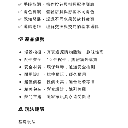
✅
手眼協調
- 操作按鈕與抓握配件訓練
✅
角色扮演
- 體驗店員與顧客不同角色
✅
認知發展
- 認識不同水果與飲料種類
✅
邏輯思維
- 理解交換與交易的基本邏輯
💡
產品優勢
🔸
場景模擬
- 真實還原購物體驗，趣味性高
🔸
配件齊全
- 16 件配件，無需額外購買
🔸
安全材質
- 環保無毒，通過安全檢測
🔸
耐用設計
- 抗摔耐玩，經久耐用
🔸
超值價格
- 性價比高，適合批發零售
🔸
精美包裝
- 彩盒設計，陳列美觀
🔸
熱門主題
- 過家家玩具永遠受歡迎
🎪
玩法建議
基礎玩法：