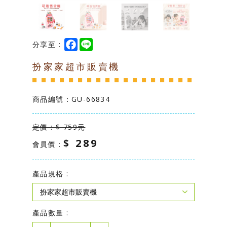
台灣製造專區
學校幼教專區
F
L
分享至 :
a
i
c
n
扮家家超市販賣機
e
e
b
o
o
k
商品編號：
GU-66834
定價 : $ 759元
$ 289
會員價 :
產品規格 :
產品數量 :