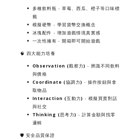
多種飲料瓶
- 草莓、西瓜、橙子等口味標
籤
模擬硬幣
- 學習貨幣交換概念
冰塊配件
- 增加遊戲情境真實感
一次性擁有
- 開箱即可開始遊戲
🧠
四大能力培養
Observation (觀察力)
- 辨識不同飲料
與價格
Coordinate (協調力)
- 操作按鈕與拿
取物品
Interaction (互動力)
- 模擬買賣對話
與社交
Thinking (思考力)
- 計算金額與找零
邏輯
🛡️
安全品質保證