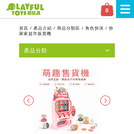
Playful Toys 頑‧玩具
0
切換
首頁
產品介紹
商品分類區
角色扮演
扮
家家超市販賣機
產品分類
網友人氣推薦
新品上市
磁力片專區
Previous
Next
嬰幼兒專區
學齡前專區
商品分類區