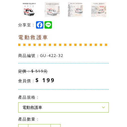
台灣製造專區
學校幼教專區
F
L
分享至 :
a
i
c
n
電動救護車
e
e
b
o
o
k
商品編號：
GU-422-32
定價 : $ 519元
$ 199
會員價 :
產品規格 :
產品數量 :