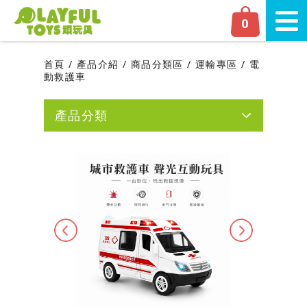
Playful Toys 頑‧玩具
0
切換
首頁
產品介紹
商品分類區
運輸專區
電
動救護車
產品分類
網友人氣推薦
新品上市
磁力片專區
Previous
Next
嬰幼兒專區
學齡前專區
商品分類區