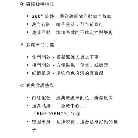
🔄
碰撞旋轉特技
360° 旋轉
- 遇到障礙物自動轉向旋轉
萬向行駛
- 輪子靈活，可向前直行
趣味互動
- 增加遊戲的不確定性與樂趣
🚪
多處車門可開
側門開啟
- 模擬醫護人員上下車
後門開啟
- 方便裝載「傷員」或擔架
細節還原
- 增強角色扮演的真實感
🎨
經典救護塗裝
白紅配色
- 經典救護車配色，辨識度高
逼真貼紙
- 「急救中心」、
「EMERGENCY」字樣
堅固車身
- 耐摔材質，適合活潑好動的孩
子