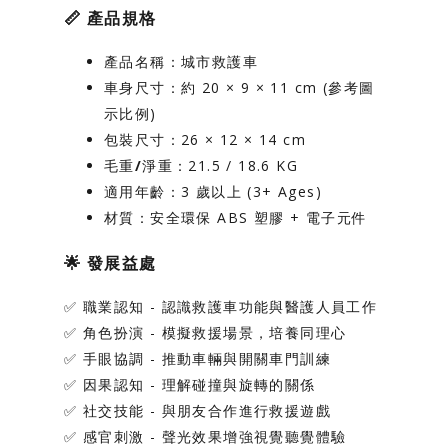
📏
產品規格
產品名稱
：城市救護車
車身尺寸
：約 20 × 9 × 11 cm (參考圖
示比例)
包裝尺寸
：26 × 12 × 14 cm
毛重/淨重
：21.5 / 18.6 KG
適用年齡
：3 歲以上 (3+ Ages)
材質
：安全環保 ABS 塑膠 + 電子元件
🌟
發展益處
✅
職業認知
- 認識救護車功能與醫護人員工作
✅
角色扮演
- 模擬救援場景，培養同理心
✅
手眼協調
- 推動車輛與開關車門訓練
✅
因果認知
- 理解碰撞與旋轉的關係
✅
社交技能
- 與朋友合作進行救援遊戲
✅
感官刺激
- 聲光效果增強視覺聽覺體驗