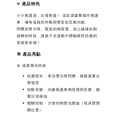
✨
產品特色
小小救護員，出發救援！
這款源森雅城市救護
車，擁有逼真的外觀與豐富的互動功能。
閃爍的警示燈、緊急的鳴笛聲，加上碰撞自動
旋轉的特技，讓孩子在遊戲中體驗救死扶傷的
英雄使命感！
🎯
產品亮點
🚨
逼真聲光特效
炫麗燈光
- 車頂警示燈閃爍，模擬真實出
警場景
炫酷音樂
- 內建救護車鳴笛聲與音樂，聽
覺沉浸感強
開關控制
- 方便控制聲光開啟（視具體開
關位置）