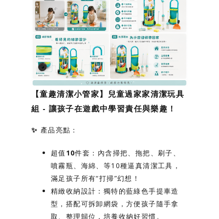
【童趣清潔小管家】兒童過家家清潔玩具
組 - 讓孩子在遊戲中學習責任與樂趣！
✨ 產品亮點：
超值10件套
：內含掃把、拖把、刷子、
噴霧瓶、海綿、等10種逼真清潔工具，
滿足孩子所有“打掃”幻想！
精緻收納設計
：獨特的藍綠色手提車造
型，搭配可拆卸網袋，方便孩子隨手拿
取、整理歸位，培養收納好習慣。