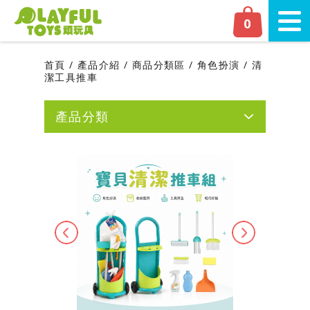
Playful Toys 頑‧玩具
0
切換
首頁
產品介紹
商品分類區
角色扮演
清
潔工具推車
產品分類
網友人氣推薦
新品上市
磁力片專區
Previous
Next
嬰幼兒專區
學齡前專區
商品分類區