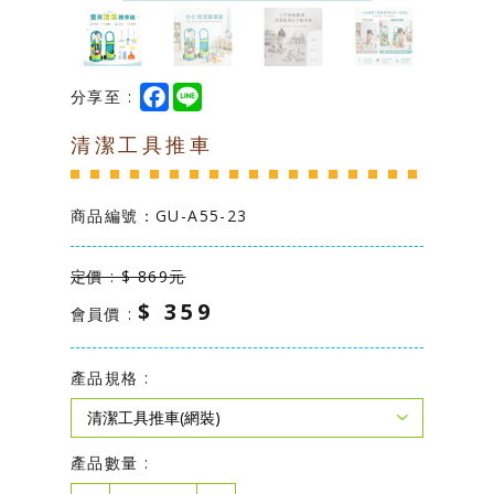
台灣製造專區
學校幼教專區
F
L
分享至 :
a
i
c
n
清潔工具推車
e
e
b
o
o
k
商品編號：
GU-A55-23
定價 : $ 869元
$ 359
會員價 :
產品規格 :
產品數量 :