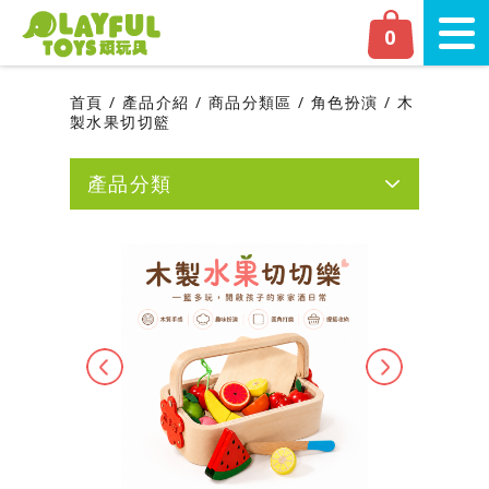
Playful Toys 頑‧玩具
0
切換
首頁
產品介紹
商品分類區
角色扮演
木
製水果切切籃
產品分類
網友人氣推薦
新品上市
磁力片專區
Previous
Next
嬰幼兒專區
學齡前專區
商品分類區