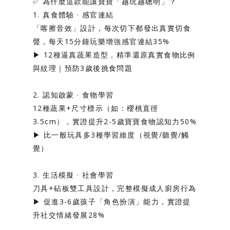
✅ 為什麼這款能讓寶寶「越玩越聰明」？
1. 真食體驗 · 感官連結
「喀擦音效」設計，每次切下都發出真實切食
聲，每天15分鐘玩樂增強感官連結35%
▶️ 12種逼真蔬果造型，精準還原真實食物比例
與紋理｜預防3歲後挑食問題
2. 認知啟蒙 · 食物學習
12種蔬果+尺寸標示（如：櫻桃直徑
3.5cm），實證提升2-5歲寶寶食物認知力50%
▶️ 比一般玩具多3種學習維度（視覺/聽覺/觸
覺）
3. 生活模擬 · 社會學習
刀具+砧板雙工具設計，完整模擬成人廚房行為
▶️ 促進3-6歲孩子「角色扮演」能力，實證提
升社交情緒發展28%