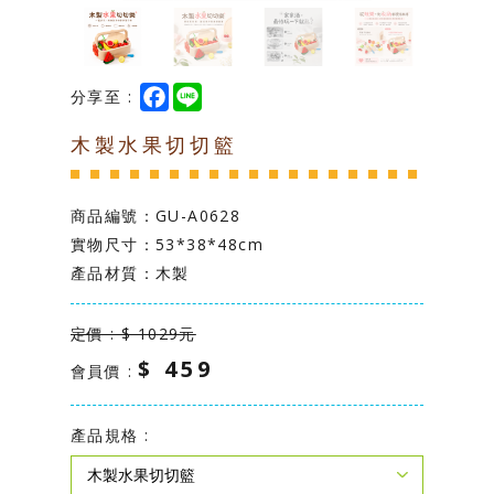
台灣製造專區
學校幼教專區
F
L
分享至 :
a
i
c
n
木製水果切切籃
e
e
b
o
o
k
商品編號：
GU-A0628
實物尺寸：53*38*48cm
產品材質：木製
定價 : $ 1029元
$ 459
會員價 :
產品規格 :