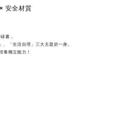
× 安全材質
忙碌書，
」、「生活自理」三大主題於一身。
培養獨立能力！