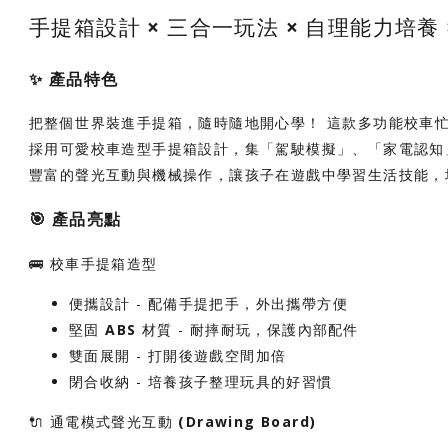
手提箱設計 × 三合一玩法 × 自理能力培養 
✨
產品特色
把整個世界裝進手提箱，隨時隨地開心學！
這款多功能校車
採用可愛校車造型手提箱設計，集「駕駛模擬」、「家電認知
豐富的聲光互動與機械操作，讓孩子在遊戲中學習生活技能，
🎯
產品亮點
🚌
校車手提箱造型
便攜設計
- 配備手提把手，外出攜帶方便
堅固 ABS 材質
- 耐摔耐玩，保護內部配件
雙面展開
- 打開後遊戲空間加倍
閉合收納
- 培養孩子整理玩具的好習慣
🔌
通電模式聲光互動 (Drawing Board)