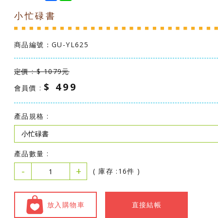
c
n
小忙碌書
e
e
b
o
o
商品編號：
GU-YL625
k
定價 : $ 1079元
$ 499
會員價 :
產品規格 :
產品數量 :
-
+
( 庫存 :16件 )
放入購物車
直接結帳