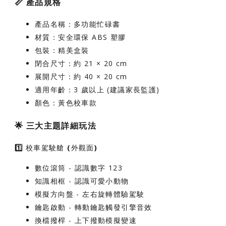
📏
產品規格
產品名稱
：多功能忙碌書
材質
：安全環保 ABS 塑膠
包裝
：精美盒裝
閉合尺寸
：約 21 × 20 cm
展開尺寸
：約 40 × 20 cm
適用年齡
：3 歲以上 (建議家長監護)
顏色
：黃色校車款
🌟
三大主題詳細玩法
1️⃣ 校車駕駛艙 (外觀面)
數位滾筒
- 認識數字 123
知識相框
- 認識可愛小動物
模擬方向盤
- 左右旋轉體驗駕駛
鑰匙啟動
- 轉動鑰匙觸發引擎音效
換檔撥桿
- 上下撥動模擬變速