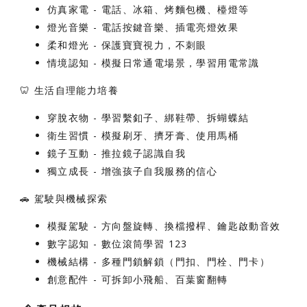
仿真家電
- 電話、冰箱、烤麵包機、檯燈等
燈光音樂
- 電話按鍵音樂、插電亮燈效果
柔和燈光
- 保護寶寶視力，不刺眼
情境認知
- 模擬日常通電場景，學習用電常識
🦷
生活自理能力培養
穿脫衣物
- 學習繫釦子、綁鞋帶、拆蝴蝶結
衛生習慣
- 模擬刷牙、擠牙膏、使用馬桶
鏡子互動
- 推拉鏡子認識自我
獨立成長
- 增強孩子自我服務的信心
🚗
駕駛與機械探索
模擬駕駛
- 方向盤旋轉、換檔撥桿、鑰匙啟動音效
數字認知
- 數位滾筒學習 123
機械結構
- 多種門鎖解鎖（門扣、門栓、門卡）
創意配件
- 可拆卸小飛船、百葉窗翻轉