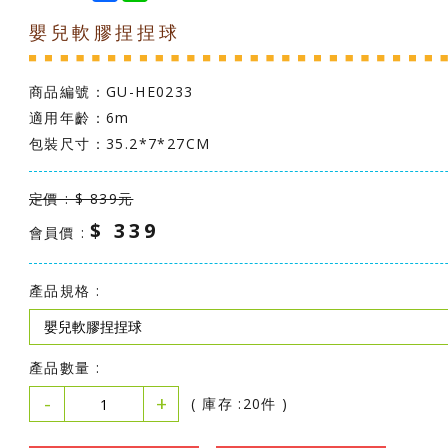
c
n
嬰兒軟膠捏捏球
e
e
b
o
o
商品編號：
GU-HE0233
k
適用年齡：6m
包裝尺寸：35.2*7*27CM
定價 : $ 839元
$ 339
會員價 :
產品規格 :
產品數量 :
-
+
( 庫存 :20件 )