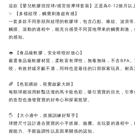
這款【嬰兒軟膠捏捏球/感官按摩球套裝】正是為0-12個月
✨ 【多樣紋理，觸覺刺激超有感】
一套多款不同形狀與紋理的軟膠球，包含凸點、條紋、波浪等
觸摸、滾動的過程中，能充分感受不同質地帶來的觸覺刺激，
的感知。
👄 【食品級軟膠，安全啃咬好放心】
嚴選食品級軟膠材質，柔軟富有彈性，無毒無味，不含BPA
咬，有效舒緩牙齦不適，同時也是最佳的口部探索玩具。耐高
🌈 【色彩繽紛，視覺啟蒙大師】
每顆球都採用鮮豔活潑的馬卡龍色彩，吸引寶寶的目光，引導
的造型也激發寶寶的好奇心和探索慾望。
🖐️ 【大小適中，抓握訓練好幫手】
球體尺寸設計適合寶寶的小手抓握、拋擲。在玩耍的過程中，
握能力、手眼協調性以及因果關係的認知。