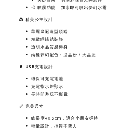
💨
噴霧功能
- 加水即可噴出夢幻水霧
👸
精美公主設計
華麗皇冠造型頂端
精緻蝴蝶結裝飾
透明水晶質感棒身
兩種夢幻配色：脂晶粉 / 天晶藍
🔋
USB充電設計
環保可充電電池
充電指示燈顯示
長時間遊玩不斷電
📏
完美尺寸
總長度40.5cm，適合小朋友握持
輕量設計，揮舞不費力