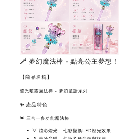
🪄 夢幻魔法棒 - 點亮公主夢想！
【商品名稱】
聲光噴霧魔法棒 - 夢幻童話系列
✨ 產品特色
🌟
三合一多功能魔法棒
💡
炫彩燈光
- 七彩變換LED燈光效果
🎵
美妙音樂
- 切換多種音效與旋律