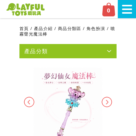
Playful Toys 頑‧玩具
0
切換
首頁
產品介紹
商品分類區
角色扮演
噴
霧聲光魔法棒
產品分類
網友人氣推薦
新品上市
磁力片專區
Previous
Next
嬰幼兒專區
學齡前專區
商品分類區