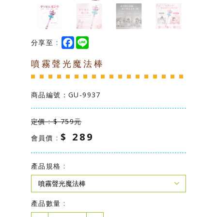
台灣製造專區
學校幼教專區
F
L
分享至 :
a
i
c
n
噴霧聲光魔法棒
e
e
b
o
o
k
商品編號：
GU-9937
定價 : $ 759元
$ 289
會員價 :
產品規格 :
產品數量 :