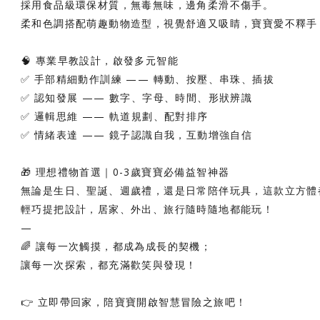
採用食品級環保材質，無毒無味，邊角柔滑不傷手。
柔和色調搭配萌趣動物造型，視覺舒適又吸睛，寶寶愛不釋手
🧠 專業早教設計，啟發多元智能
✅ 手部精細動作訓練 —— 轉動、按壓、串珠、插拔
✅ 認知發展 —— 數字、字母、時間、形狀辨識
✅ 邏輯思維 —— 軌道規劃、配對排序
✅ 情緒表達 —— 鏡子認識自我，互動增強自信
🎁 理想禮物首選｜0-3歲寶寶必備益智神器
無論是生日、聖誕、週歲禮，還是日常陪伴玩具，這款立方體
輕巧提把設計，居家、外出、旅行隨時隨地都能玩！
—
🌈 讓每一次觸摸，都成為成長的契機；
讓每一次探索，都充滿歡笑與發現！
👉 立即帶回家，陪寶寶開啟智慧冒險之旅吧！