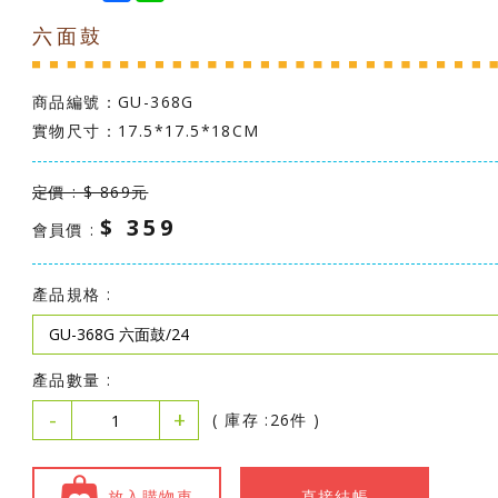
c
n
六面鼓
e
e
b
o
o
商品編號：
GU-368G
k
實物尺寸：17.5*17.5*18CM
定價 : $ 869元
$ 359
會員價 :
產品規格 :
產品數量 :
-
+
( 庫存 :26件 )
放入購物車
直接結帳