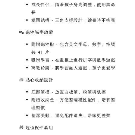
成長伴侶
- 隨著孩子身高調整，使用壽命
長
穩固結構
- 三角支撐設計，繪畫時不搖晃
🔤
磁性識字啟蒙
附贈磁性貼
- 包含英文字母、數字、符號
共 41 片
吸附學習
- 在畫板上進行拼字與數學遊戲
寓教於樂
- 將學習融入遊戲，孩子更愛學
🧰
貼心收納設計
底部筆槽
- 放置白板筆、粉筆與板擦
附贈收納盒
- 方便整理磁性配件，培養整
理習慣
整潔美觀
- 避免配件遺失，居家更整齊
🎁
超值配件套組