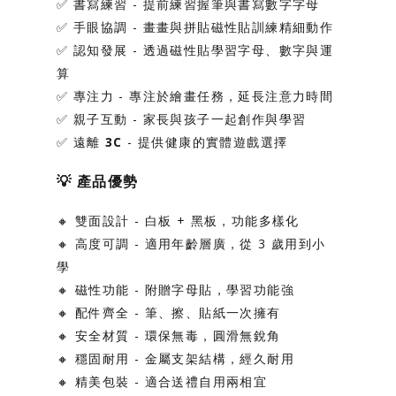
✅
書寫練習
- 提前練習握筆與書寫數字字母
✅
手眼協調
- 畫畫與拼貼磁性貼訓練精細動作
✅
認知發展
- 透過磁性貼學習字母、數字與運
算
✅
專注力
- 專注於繪畫任務，延長注意力時間
✅
親子互動
- 家長與孩子一起創作與學習
✅
遠離 3C
- 提供健康的實體遊戲選擇
💡
產品優勢
🔸
雙面設計
- 白板 + 黑板，功能多樣化
🔸
高度可調
- 適用年齡層廣，從 3 歲用到小
學
🔸
磁性功能
- 附贈字母貼，學習功能強
🔸
配件齊全
- 筆、擦、貼紙一次擁有
🔸
安全材質
- 環保無毒，圓滑無銳角
🔸
穩固耐用
- 金屬支架結構，經久耐用
🔸
精美包裝
- 適合送禮自用兩相宜