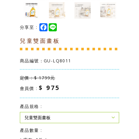
台灣製造專區
學校幼教專區
F
L
分享至 :
a
i
c
n
兒童雙面畫板
e
e
b
o
o
k
商品編號：
GU-LQ8011
定價 : $ 1799元
$ 975
會員價 :
產品規格 :
產品數量 :