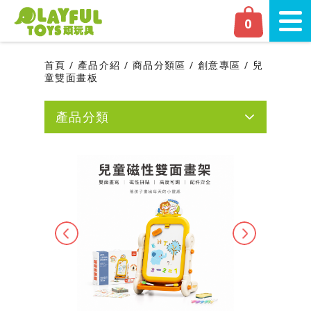
Playful Toys 頑‧玩具
0
切換
首頁
產品介紹
商品分類區
創意專區
兒
童雙面畫板
產品分類
網友人氣推薦
新品上市
磁力片專區
Previous
Next
嬰幼兒專區
學齡前專區
商品分類區