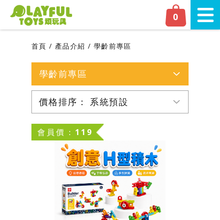
Playful Toys 頑‧玩具
0
切換
首頁
產品介紹
學齡前專區
學齡前專區
全部產品
價格排序：
系統預設
網友人氣推薦
系統預設
會員價：119
新品上市
由高至低
由低至高
磁力片專區
嬰幼兒專區
學齡前專區