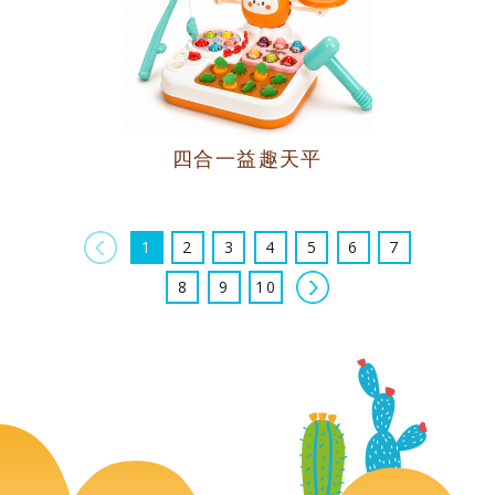
四合一益趣天平
上一頁
1
2
3
4
5
6
7
下一頁
8
9
10