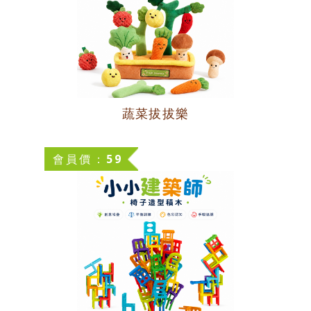
蔬菜拔拔樂
會員價：59