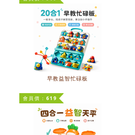
早教益智忙碌板
會員價：619