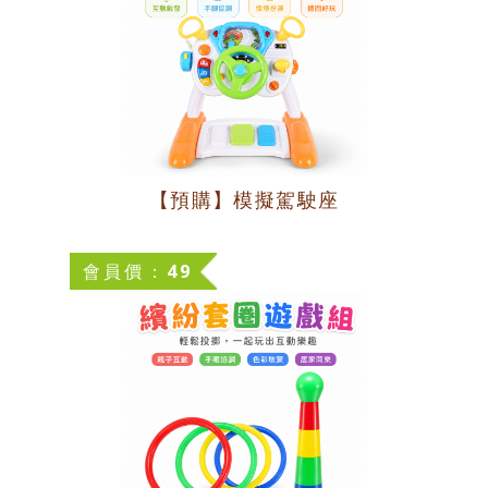
【預購】模擬駕駛座
會員價：49